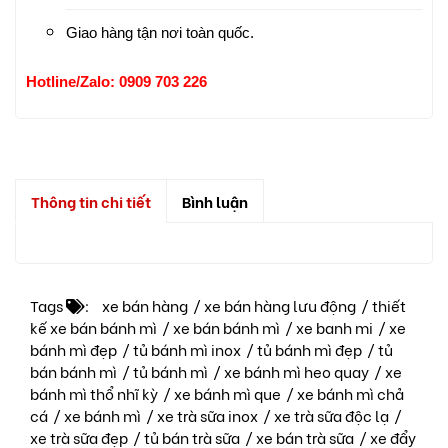
Giao hàng tận nơi toàn quốc.
Hotline/Zalo: 0909 703 226
Thông tin chi tiết
Bình luận
Tags
:
xe bán hàng
/
xe bán hàng lưu động
/
thiết
kế xe bán bánh mì
/
xe bán bánh mì
/
xe banh mi
/
xe
bánh mì đẹp
/
tủ bánh mì inox
/
tủ bánh mì đẹp
/
tủ
bán bánh mì
/
tủ bánh mì
/
xe bánh mì heo quay
/
xe
bánh mì thổ nhĩ kỳ
/
xe bánh mì que
/
xe bánh mì chả
cá
/
xe bánh mì
/
xe trà sữa inox
/
xe trà sữa độc lạ
/
xe trà sữa đẹp
/
tủ bán trà sữa
/
xe bán trà sữa
/
xe đẩy