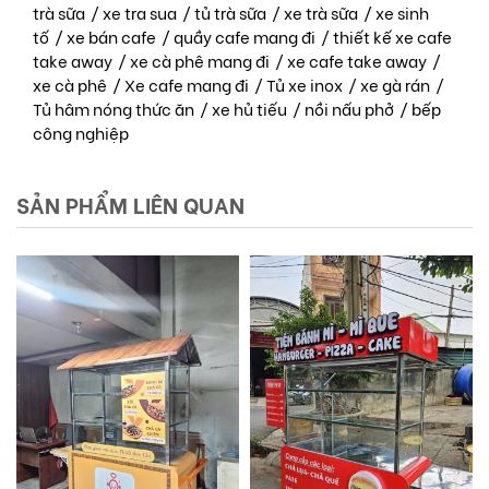
trà sữa
/
xe tra sua
/
tủ trà sữa
/
xe trà sữa
/
xe sinh
tố
/
xe bán cafe
/
quầy cafe mang đi
/
thiết kế xe cafe
take away
/
xe cà phê mang đi
/
xe cafe take away
/
xe cà phê
/
Xe cafe mang đi
/
Tủ xe inox
/
xe gà rán
/
Tủ hâm nóng thức ăn
/
xe hủ tiếu
/
nồi nấu phở
/
bếp
công nghiệp
SẢN PHẨM LIÊN QUAN