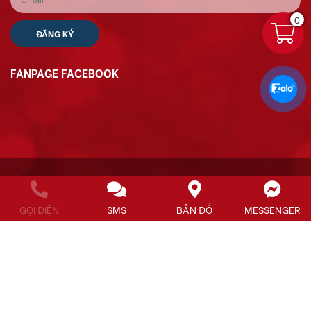
0
FANPAGE FACEBOOK
xe bán hàng
xe bán hàng lưu động
GỌI ĐIỆN
SMS
BẢN ĐỒ
MESSENGER
thiết kế xe bán bánh mì
xe bán bánh mì
xe banh mi
xe bánh mì đẹp
tủ bánh mì inox
tủ bánh mì đẹp
tủ bán bánh mì
tủ bánh mì
xe bánh mì heo quay
xe bánh mì thổ nhĩ kỳ
xe bánh mì que