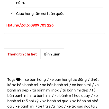
năm.
Giao hàng tận nơi toàn quốc.
Hotline/Zalo: 0909 703 226
Thông tin chi tiết
Bình luận
Tags
:
xe bán hàng
/
xe bán hàng lưu động
/
thiết
kế xe bán bánh mì
/
xe bán bánh mì
/
xe banh mi
/
xe
bánh mì đẹp
/
tủ bánh mì inox
/
tủ bánh mì đẹp
/
tủ
bán bánh mì
/
tủ bánh mì
/
xe bánh mì heo quay
/
xe
bánh mì thổ nhĩ kỳ
/
xe bánh mì que
/
xe bánh mì chả
cá
/
xe bánh mì
/
xe trà sữa inox
/
xe trà sữa độc lạ
/