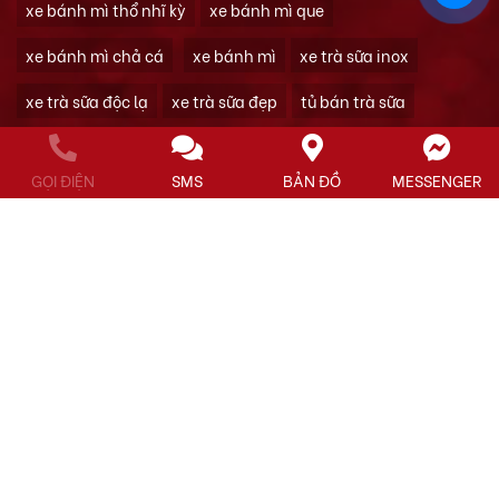
xe bánh mì thổ nhĩ kỳ
xe bánh mì que
xe bánh mì chả cá
xe bánh mì
xe trà sữa inox
xe trà sữa độc lạ
xe trà sữa đẹp
tủ bán trà sữa
xe bán trà sữa
xe đẩy trà sữa
xe tra sua
tủ trà sữa
GỌI ĐIỆN
SMS
BẢN ĐỒ
MESSENGER
xe trà sữa
xe sinh tố
xe bán cafe
quầy cafe mang đi
thiết kế xe cafe take away
xe cà phê mang đi
xe cafe take away
xe cà phê
Xe cafe mang đi
Tủ xe inox
xe gà rán
Tủ hâm nóng thức ăn
xe hủ tiếu
nồi nấu phở
bếp công nghiệp
2020 Copyright © Nam Hưng. All rights reserved.