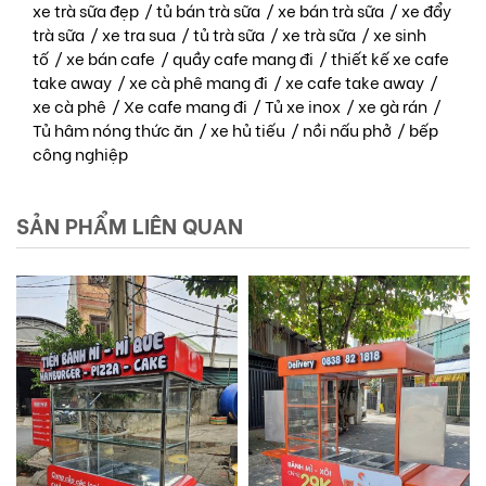
xe trà sữa đẹp
/
tủ bán trà sữa
/
xe bán trà sữa
/
xe đẩy
trà sữa
/
xe tra sua
/
tủ trà sữa
/
xe trà sữa
/
xe sinh
tố
/
xe bán cafe
/
quầy cafe mang đi
/
thiết kế xe cafe
take away
/
xe cà phê mang đi
/
xe cafe take away
/
xe cà phê
/
Xe cafe mang đi
/
Tủ xe inox
/
xe gà rán
/
Tủ hâm nóng thức ăn
/
xe hủ tiếu
/
nồi nấu phở
/
bếp
công nghiệp
SẢN PHẨM LIÊN QUAN