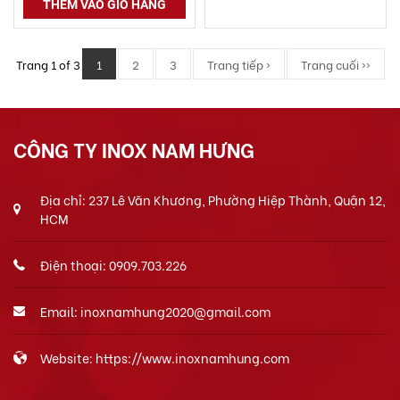
THÊM VÀO GIỎ HÀNG
Trang 1 of 3
1
2
3
Trang tiếp ›
Trang cuối ››
CÔNG TY INOX NAM HƯNG
Địa chỉ: 237 Lê Văn Khương, Phường Hiệp Thành, Quận 12,
HCM
Điện thoại: 0909.703.226
Email: inoxnamhung2020@gmail.com
Website: https://www.inoxnamhung.com