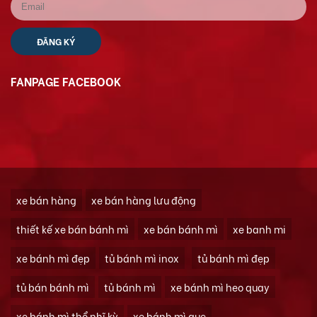
FANPAGE FACEBOOK
xe bán hàng
xe bán hàng lưu động
thiết kế xe bán bánh mì
xe bán bánh mì
xe banh mi
xe bánh mì đẹp
tủ bánh mì inox
tủ bánh mì đẹp
tủ bán bánh mì
tủ bánh mì
xe bánh mì heo quay
xe bánh mì thổ nhĩ kỳ
xe bánh mì que