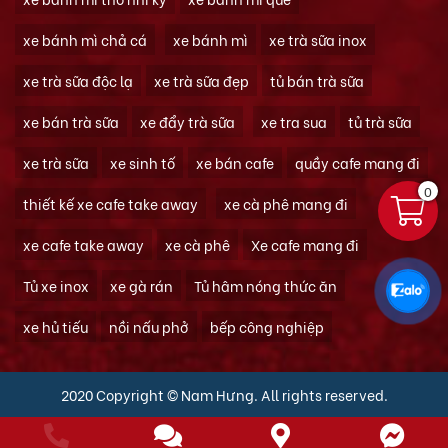
xe bánh mì chả cá
xe bánh mì
xe trà sữa inox
xe trà sữa độc lạ
xe trà sữa đẹp
tủ bán trà sữa
xe bán trà sữa
xe đẩy trà sữa
xe tra sua
tủ trà sữa
xe trà sữa
xe sinh tố
xe bán cafe
quầy cafe mang đi
0
thiết kế xe cafe take away
xe cà phê mang đi
xe cafe take away
xe cà phê
Xe cafe mang đi
Tủ xe inox
xe gà rán
Tủ hâm nóng thức ăn
xe hủ tiếu
nồi nấu phở
bếp công nghiệp
2020 Copyright © Nam Hưng. All rights reserved.