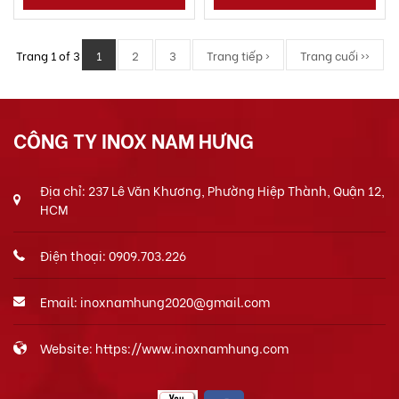
Trang 1 of 3
1
2
3
Trang tiếp ›
Trang cuối ››
CÔNG TY INOX NAM HƯNG
Địa chỉ: 237 Lê Văn Khương, Phường Hiệp Thành, Quận 12,
HCM
Điện thoại: 0909.703.226
Email: inoxnamhung2020@gmail.com
Website: https://www.inoxnamhung.com