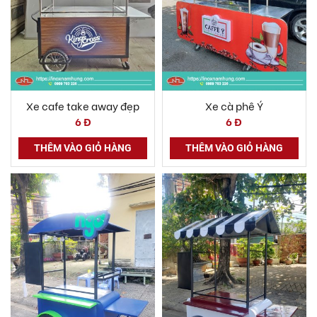
Xe cafe take away đẹp
Xe cà phê Ý
6 Đ
6 Đ
THÊM VÀO GIỎ HÀNG
THÊM VÀO GIỎ HÀNG