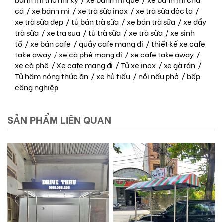
cá
/
xe bánh mì
/
xe trà sữa inox
/
xe trà sữa độc lạ
/
xe trà sữa đẹp
/
tủ bán trà sữa
/
xe bán trà sữa
/
xe đẩy
trà sữa
/
xe tra sua
/
tủ trà sữa
/
xe trà sữa
/
xe sinh
tố
/
xe bán cafe
/
quầy cafe mang đi
/
thiết kế xe cafe
take away
/
xe cà phê mang đi
/
xe cafe take away
/
xe cà phê
/
Xe cafe mang đi
/
Tủ xe inox
/
xe gà rán
/
Tủ hâm nóng thức ăn
/
xe hủ tiếu
/
nồi nấu phở
/
bếp
công nghiệp
SẢN PHẨM LIÊN QUAN