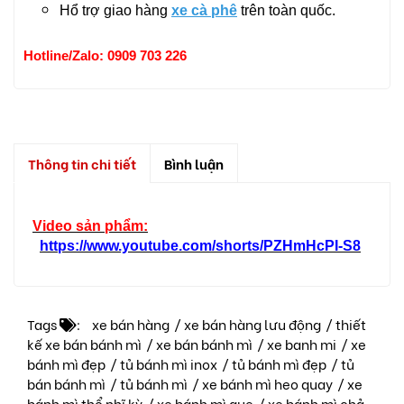
Hổ trợ giao hàng
xe cà phê
trên toàn quốc.
Hotline/Zalo: 0909 703 226
Thông tin chi tiết
Bình luận
Video sản phẩm:
https://www.youtube.com/shorts/PZHmHcPI-S8
Tags
:
xe bán hàng
/
xe bán hàng lưu động
/
thiết
kế xe bán bánh mì
/
xe bán bánh mì
/
xe banh mi
/
xe
bánh mì đẹp
/
tủ bánh mì inox
/
tủ bánh mì đẹp
/
tủ
bán bánh mì
/
tủ bánh mì
/
xe bánh mì heo quay
/
xe
bánh mì thổ nhĩ kỳ
/
xe bánh mì que
/
xe bánh mì chả