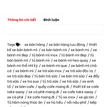
Thông tin chi tiết
Bình luận
Tags
:
xe bán hàng
/
xe bán hàng lưu động
/
thiết
kế xe bán bánh mì
/
xe bán bánh mì
/
xe banh mi
/
xe
bánh mì đẹp
/
tủ bánh mì inox
/
tủ bánh mì đẹp
/
tủ
bán bánh mì
/
tủ bánh mì
/
xe bánh mì heo quay
/
xe
bánh mì thổ nhĩ kỳ
/
xe bánh mì que
/
xe bánh mì chả
cá
/
xe bánh mì
/
xe trà sữa inox
/
xe trà sữa độc lạ
/
xe trà sữa đẹp
/
tủ bán trà sữa
/
xe bán trà sữa
/
xe đẩy
trà sữa
/
xe tra sua
/
tủ trà sữa
/
xe trà sữa
/
xe sinh
tố
/
xe bán cafe
/
quầy cafe mang đi
/
thiết kế xe cafe
take away
/
xe cà phê mang đi
/
xe cafe take away
/
xe cà phê
/
Xe cafe mang đi
/
Tủ xe inox
/
xe gà rán
/
Tủ hâm nóng thức ăn
/
xe hủ tiếu
/
nồi nấu phở
/
bếp