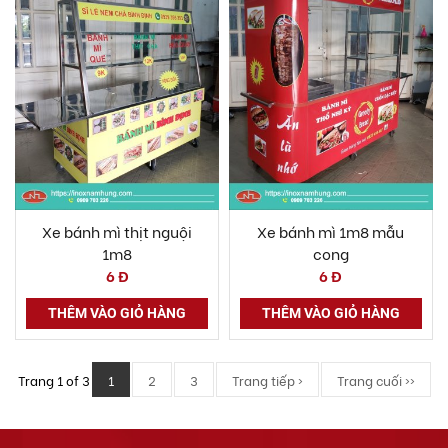
Xe bánh mì thịt nguội
Xe bánh mì 1m8 mẫu
1m8
cong
6 Đ
6 Đ
THÊM VÀO GIỎ HÀNG
THÊM VÀO GIỎ HÀNG
Trang 1 of 3
1
2
3
Trang tiếp ›
Trang cuối ››