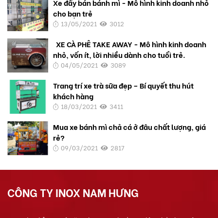
Xe đẩy bán bánh mì - Mô hình kinh doanh nhỏ
cho bạn trẻ
13/05/2021
3012
XE CÀ PHÊ TAKE AWAY - Mô hình kinh doanh
nhỏ, vốn ít, lời nhiều dành cho tuổi trẻ.
04/05/2021
3089
Trang trí xe trà sữa đẹp – Bí quyết thu hút
khách hàng
18/03/2021
3411
Mua xe bánh mì chả cá ở đâu chất lượng, giá
rẻ?
09/03/2021
2817
CÔNG TY INOX NAM HƯNG