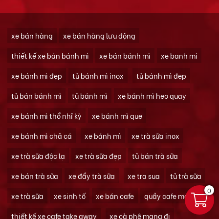
xe bán hàng
xe bán hàng lưu động
thiết kế xe bán bánh mì
xe bán bánh mì
xe banh mi
xe bánh mì đẹp
tủ bánh mì inox
tủ bánh mì đẹp
tủ bán bánh mì
tủ bánh mì
xe bánh mì heo quay
xe bánh mì thổ nhĩ kỳ
xe bánh mì que
xe bánh mì chả cá
xe bánh mì
xe trà sữa inox
xe trà sữa độc lạ
xe trà sữa đẹp
tủ bán trà sữa
xe bán trà sữa
xe đẩy trà sữa
xe tra sua
tủ trà sữa
0
xe trà sữa
xe sinh tố
xe bán cafe
quầy cafe mang đi
thiết kế xe cafe take away
xe cà phê mang đi