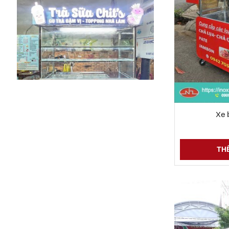
Xe 
Xe trà sữa đẹp
6 Đ
THÊ
XEM CHI TIẾT