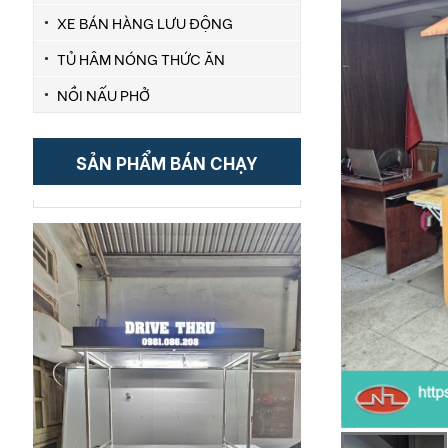
XE BÁN HÀNG LƯU ĐỘNG
TỦ HÂM NÓNG THỨC ĂN
Xe bán bánh mì 1m2
6 Đ
NỒI NẤU PHỞ
XEM CHI TIẾT
SẢN PHẨM BÁN CHẠY