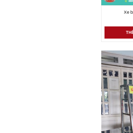
XEM CHI TIẾT
Xe 
THÊ
Xe trà sữa đẹp 1m2
6 Đ
XEM CHI TIẾT
Xe bánh mì đẹp 1m4
6 Đ
XEM CHI TIẾT
Xe trà sữa 1m6