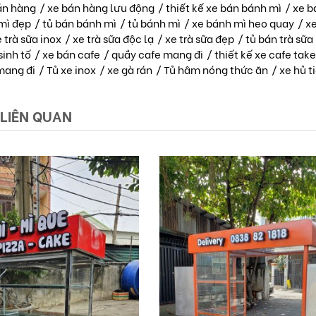
án hàng
/
xe bán hàng lưu động
/
thiết kế xe bán bánh mì
/
xe b
mì đẹp
/
tủ bán bánh mì
/
tủ bánh mì
/
xe bánh mì heo quay
/
xe
 trà sữa inox
/
xe trà sữa độc lạ
/
xe trà sữa đẹp
/
tủ bán trà sữa
sinh tố
/
xe bán cafe
/
quầy cafe mang đi
/
thiết kế xe cafe tak
mang đi
/
Tủ xe inox
/
xe gà rán
/
Tủ hâm nóng thức ăn
/
xe hủ t
 LIÊN QUAN