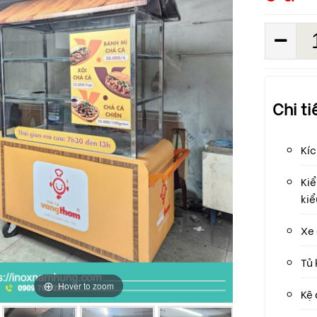
Chi t
Kí
Ki
kiể
Xe 
Tủ 
Hover to zoom
Kệ 