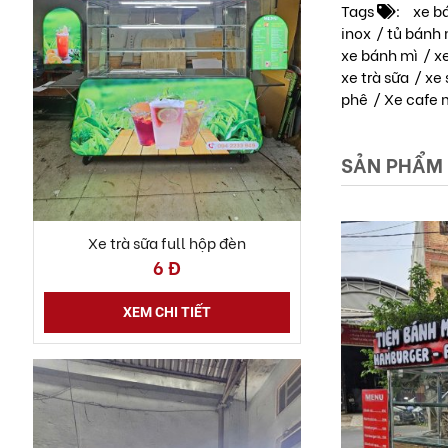
Tags
:
xe b
inox
/
tủ bánh 
xe bánh mì
/
xe
xe trà sữa
/
xe 
phê
/
Xe cafe 
SẢN PHẨM
Xe trà sữa full hộp đèn
6 Đ
XEM CHI TIẾT