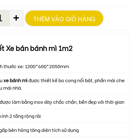
THÊM VÀO GIỎ HÀNG
iết Xe bán bánh mì 1m2
ch thước xe: 1200*600*2050mm
ểu
xe bánh mì
được thiết kế bo cong nổi bật, phần mái che
u mái nhà.
được làm bằng inox dày chắc chắn, bền đẹp với thời gian
kính 2 tầng rộng rãi
gấp bên hông tăng diện tích sử dụng