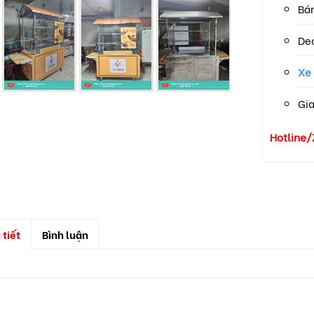
Bán
Dec
Xe
Gia
Hotline/
 tiết
Bình luận