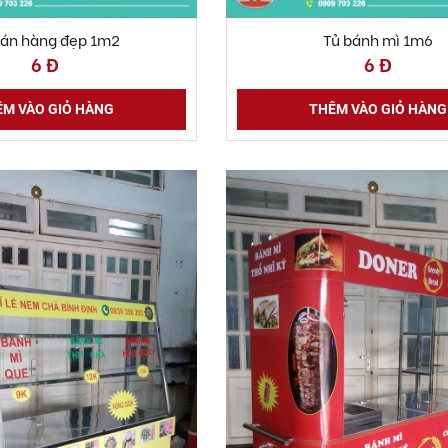
bán hàng đẹp 1m2
Tủ bánh mì 1m6
6 Đ
6 Đ
M VÀO GIỎ HÀNG
THÊM VÀO GIỎ HÀNG