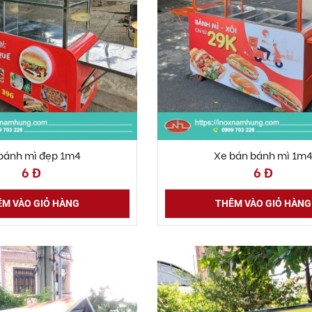
bánh mì đẹp 1m4
Xe bán bánh mì 1m
6 Đ
6 Đ
M VÀO GIỎ HÀNG
THÊM VÀO GIỎ HÀNG