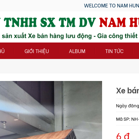
WELCOME TO NAM HUNG GROUP!!!
HỦ
GIỚI THIỆU
ALBUM
TIN TỨC
Xe bá
Ngày đăng:
Mã SP: NH
6 đ