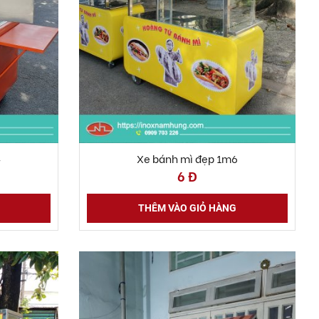
4
Xe bánh mì đẹp 1m6
6 Đ
THÊM VÀO GIỎ HÀNG