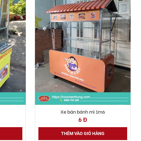
Xe bán bánh mì 1m6
6 Đ
THÊM VÀO GIỎ HÀNG