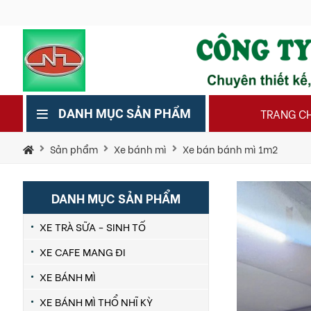
TRANG C
DANH MỤC SẢN PHẨM
Sản phẩm
Xe bánh mì
Xe bán bánh mì 1m2
DANH MỤC SẢN PHẨM
XE TRÀ SỮA - SINH TỐ
XE CAFE MANG ĐI
XE BÁNH MÌ
XE BÁNH MÌ THỔ NHĨ KỲ