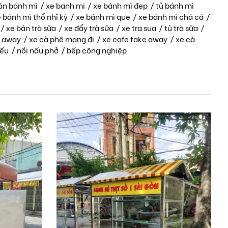
án bánh mì
/
xe banh mi
/
xe bánh mì đẹp
/
tủ bánh mì
 bánh mì thổ nhĩ kỳ
/
xe bánh mì que
/
xe bánh mì chả cá
/
/
xe bán trà sữa
/
xe đẩy trà sữa
/
xe tra sua
/
tủ trà sữa
/
e away
/
xe cà phê mang đi
/
xe cafe take away
/
xe cà
iếu
/
nồi nấu phở
/
bếp công nghiệp