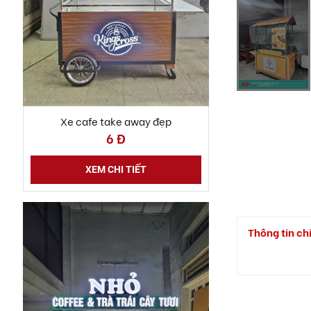
Xe cafe take away đẹp
6 Đ
XEM CHI TIẾT
Thông tin chi