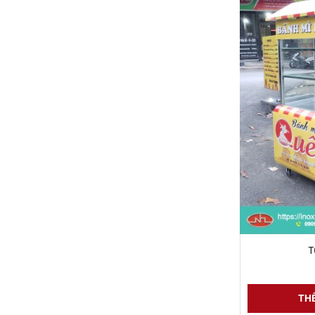
Xe bán trà trái cây
T
6 Đ
XEM CHI TIẾT
THÊ