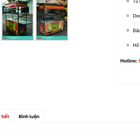
Tủ 
De
Bảo
Hổ 
Hotline:
 tiết
Bình luận