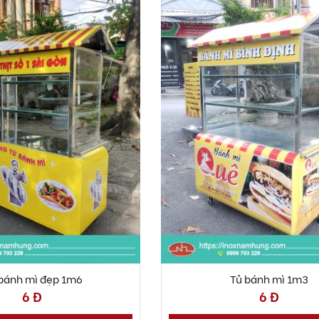
bánh mì đẹp 1m6
Tủ bánh mì 1m3
6 Đ
6 Đ