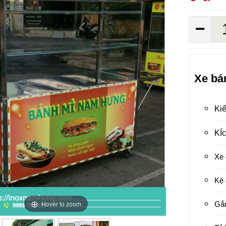
Xe bá
Kiể
KÍ
Xe 
Kệ 
Hover to zoom
Gắn