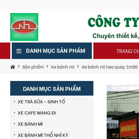
TRANG C
DANH MỤC SẢN PHẨM
Sản phẩm
Xe bánh mì
Xe bánh mì heo quay 1m50
DANH MỤC SẢN PHẨM
XE TRÀ SỮA - SINH TỐ
XE CAFE MANG ĐI
XE BÁNH MÌ
XE BÁNH MÌ THỔ NHĨ KỲ