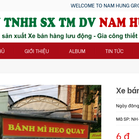
WELCOME TO NAM HUNG GROUP!!!
HỦ
GIỚI THIỆU
ALBUM
TIN TỨC
Xe bá
Ngày đăng:
Mã SP: NH
6 đ