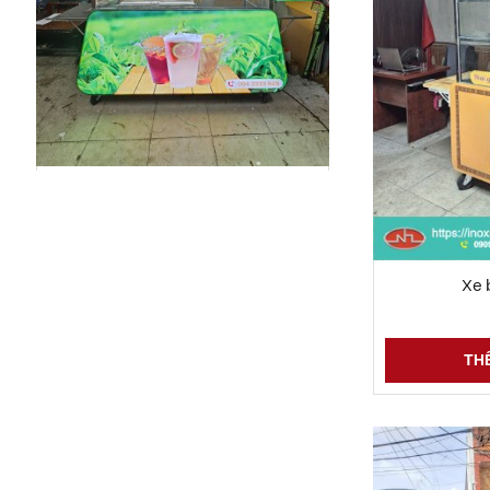
Xe trà sữa full hộp đèn
6 Đ
XEM CHI TIẾT
Xe 
THÊ