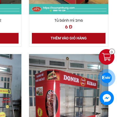
2
Tủ bánh mì 1m6
6 Đ
THÊM VÀO GIỎ HÀNG
0