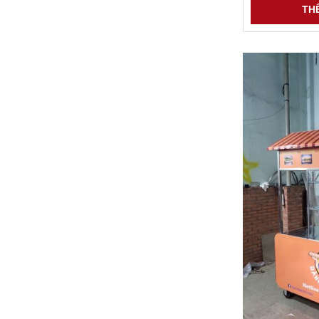
THÊ
Xe bán trà trái cây
6 Đ
XEM CHI TIẾT