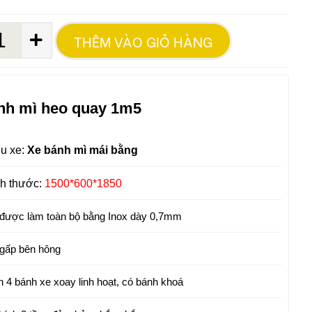
THÊM VÀO GIỎ HÀNG
nh mì heo quay 1m5
u xe:
Xe bánh mì mái bằng
ch thước:
1500*600*1850
được làm toàn bộ bằng Inox dày 0,7mm
gấp bên hông
 4 bánh xe xoay linh hoạt, có bánh khoá