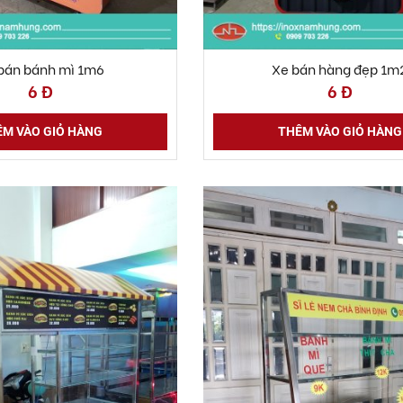
bán bánh mì 1m6
Xe bán hàng đẹp 1m
6 Đ
6 Đ
M VÀO GIỎ HÀNG
THÊM VÀO GIỎ HÀNG