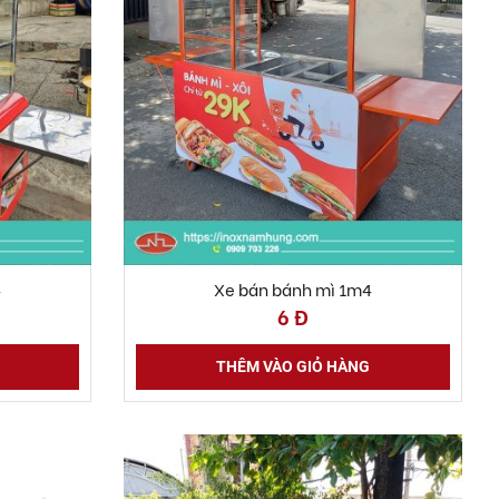
4
Xe bán bánh mì 1m4
6 Đ
THÊM VÀO GIỎ HÀNG