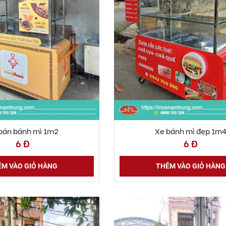
bán bánh mì 1m2
Xe bánh mì đẹp 1m
6 Đ
6 Đ
M VÀO GIỎ HÀNG
THÊM VÀO GIỎ HÀNG