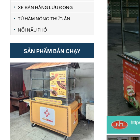
XE BÁN HÀNG LƯU ĐỘNG
TỦ HÂM NÓNG THỨC ĂN
NỒI NẤU PHỞ
SẢN PHẨM BÁN CHẠY
Xe bán bánh mì 1m2