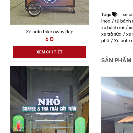
Tags
:
xe b
Xe cafe take away đẹp
inox
/
tủ bánh 
6 Đ
xe bánh mì
/
xe
xe trà sữa
/
xe 
phê
/
Xe cafe 
XEM CHI TIẾT
SẢN PHẨM