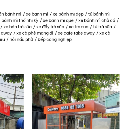
án bánh mì
/
xe banh mi
/
xe bánh mì đẹp
/
tủ bánh mì
 bánh mì thổ nhĩ kỳ
/
xe bánh mì que
/
xe bánh mì chả cá
/
/
xe bán trà sữa
/
xe đẩy trà sữa
/
xe tra sua
/
tủ trà sữa
/
e away
/
xe cà phê mang đi
/
xe cafe take away
/
xe cà
iếu
/
nồi nấu phở
/
bếp công nghiệp