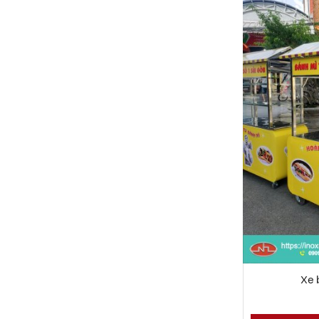
Xe trà sữa đẹp
6 Đ
XEM CHI TIẾT
Xe 