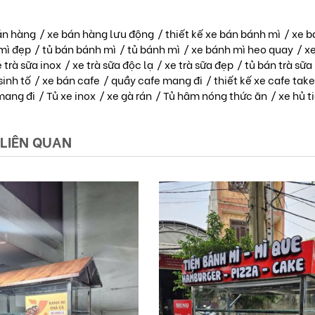
án hàng
/
xe bán hàng lưu động
/
thiết kế xe bán bánh mì
/
xe b
mì đẹp
/
tủ bán bánh mì
/
tủ bánh mì
/
xe bánh mì heo quay
/
xe
 trà sữa inox
/
xe trà sữa độc lạ
/
xe trà sữa đẹp
/
tủ bán trà sữa
sinh tố
/
xe bán cafe
/
quầy cafe mang đi
/
thiết kế xe cafe tak
mang đi
/
Tủ xe inox
/
xe gà rán
/
Tủ hâm nóng thức ăn
/
xe hủ t
 LIÊN QUAN